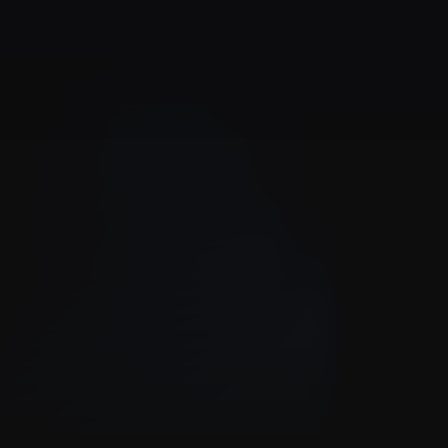
T
a
k
e
o
f
f